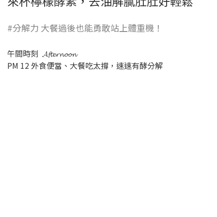
來杯檸檬酵素，去油解膩肚肚好輕鬆
#分解力 大餐過後也能勇敢站上體重機！
午間時刻 𝓐𝓯𝓽𝓮𝓻𝓷𝓸𝓸𝓷
PM 12 外食便當、大餐吃太撐，速速有酵分解