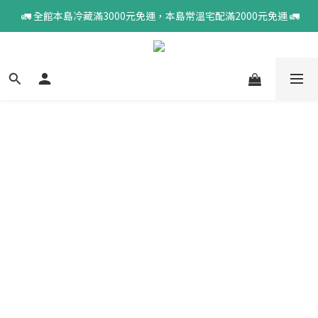
 🚛 全館本島冷藏滿3000元免運，本島常溫宅配滿2000元免運 🚛