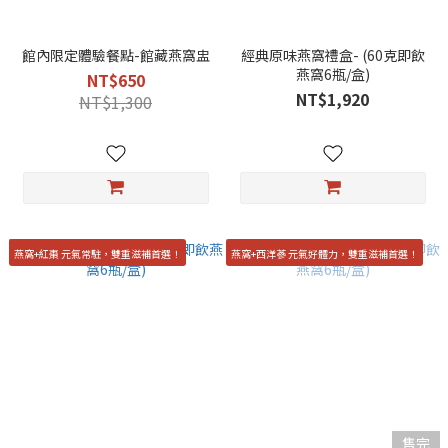
館內限定體驗餐點-館藏燕窩盅
經典原味燕窩禮盒- (60克即飲
燕窩6瓶/盒)
NT$650
NT$1,920
NT$1,300
燕窩+紅棗 元氣常駐，雙重滋補首選！
燕窩+西洋蔘 元氣好體力，雙重滋補首選！
售完