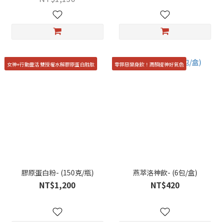
女神+行動靈活 雙授權水解膠原蛋白胜肽
零罪惡變身飲！潤顏提神好氣色
膠原蛋白粉- (150克/瓶)
燕萃洛神飲- (6包/盒)
NT$1,200
NT$420