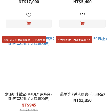
NT$17,000
NT$5,400
燕窩+珍珠粉 雙重的健康、元氣與美麗
天然鈣+舒眠，內外美麗加倍！
紫漾珍珠禮盒- (60克即飲燕窩2
燕萃珍珠美人膠囊- (60顆/盒)
瓶+燕萃珍珠美人膠囊20顆)
NT$1,350
NT$945
NT$1,130