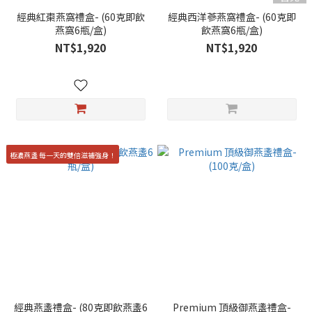
經典紅棗燕窩禮盒- (60克即飲
經典西洋蔘燕窩禮盒- (60克即
燕窩6瓶/盒)
飲燕窩6瓶/盒)
NT$1,920
NT$1,920
極濃燕盞 每一天的雙倍滋補強身！
經典燕盞禮盒- (80克即飲燕盞6
Premium 頂級御燕盞禮盒-