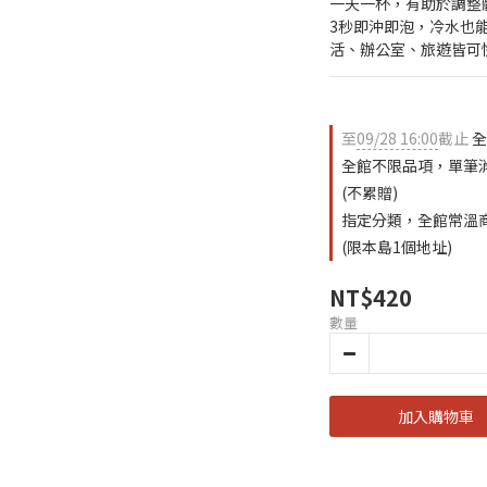
一天一杯，有助於調整
3秒即沖即泡，冷水也
活、辦公室、旅遊皆可
至
09/28 16:00
截止
全
全館不限品項，單筆消費
(不累贈)
指定分類，全館常溫商
(限本島1個地址)
NT$420
數量
加入購物車