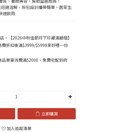
體質、養顏美容，幫助益菌成長！
能迅速溶解，粉包設計攜帶簡單，居家生
快速飲用
店，【2026中秋佳節月下珍藏滿額贈】
折扣後滿$3999/$5999享好禮一份
品單筆消費滿$2000，免費宅配到府
立即購買
加入追蹤清單