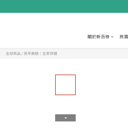
關於新百祿
燕
全部商品
/
燕萃美顏｜全家保健