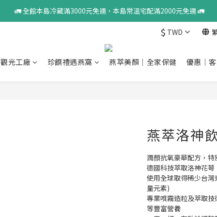
 🚛 全館本島冷藏滿3000元免運，本島常溫宅配滿2000元免運 🚛
$
TWD
窩觀光工廠
珍饌禮遇燕窩
燕萃美顏｜全家保健
優惠｜客
燕萃洛神飲-
潤顏抗氧豪華配方，特
德國科技萃取洛神花萼
使用全球取得稀少台灣
量元素)
專業噴霧造粒及萃取技
等豐富營養