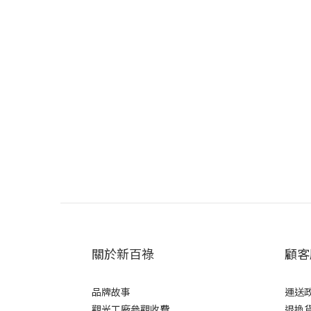
關於新百祿
顧客
品牌故事
運送
觀光工廠參觀收費
退換