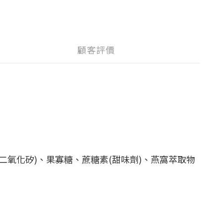
顧客評價
二氧化矽)、果寡糖、蔗糖素(甜味劑)、燕窩萃取物