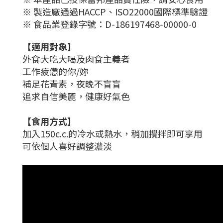
※ 製造廠通過HACCP、ISO22000國際標準驗證
※ 食品業登錄字號：D-186197468-00000-0
【
適用對象
】
外食大吃大喝及肉食主義者
工作疲憊的你/妳
補足花青素，
夜晚不盲盲
追求
自信美麗，健康好氣色
【
食用方式
】
加入150c.c.的冷水或熱水，稍加攪拌即可享用
可依個人喜好調整濃淡