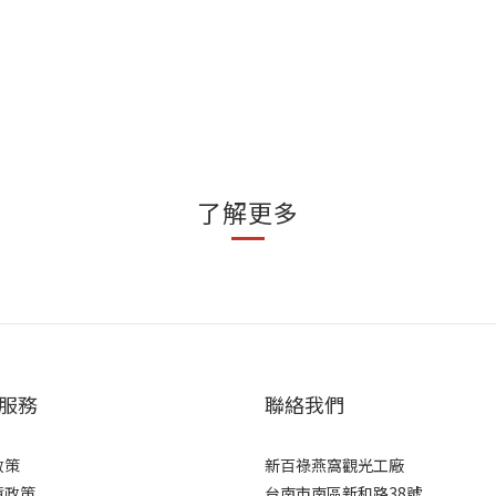
了解更多
服務
聯絡我們
政策
新百祿燕窩觀光工廠
貨政策
台南市南區新和路38號