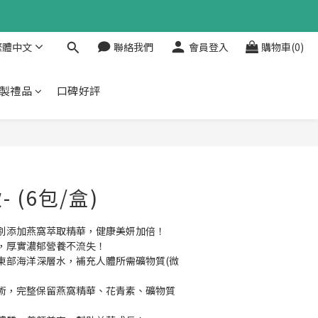
繁體中文
聯絡我們
會員登入
購物車(0)
製禮品
口碑好評
立即購買
 (6包/盒)
別添加燕窩萃取精華，健康美妍加倍！
，厚實濃郁營養不流失！
東部海洋深層水，補充人體所需礦物質(微
術，完整保留燕窩精華、花青素、礦物質