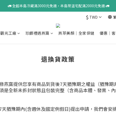
 🚛 全館本島冷藏滿3000元免運，本島常溫宅配滿2000元免運 🚛
$
TWD
窩觀光工廠
珍饌禮遇燕窩
燕萃美顏｜全家保健
優惠｜客
退換貨政策
祿燕窩提供您享有商品到貨後7天猶豫期之權益（猶豫期
須是全新未拆封狀態且包裝完整（含商品本體、發票、內外
7天猶豫期內(含週休及國定例假日)提出申請，我們會安