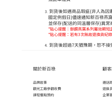
到貨後如遇商品瑕疵(非人為因
國定例假日)儘速通知新百祿燕
並保存(配送的同溫層保存)異
*貼心提醒：御饌燕窩系列屬效期短
*貼心提醒：若有3次無故退換貨紀
到貨後超過7天猶豫期，恕不接
關於新百祿
顧客
品牌故事
運送
觀光工廠參觀收費
退換
課程餐點預約
企業