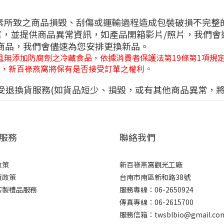
素所致之商品損毀、刮傷或運輸過程造成包裝破損不完整的
窩，並提供商品異常資訊，如產品開箱影片/照片，我們
常商品，我們會儘速為您安排更換新品。
且無添加防腐劑之冷藏食品，依據消費者保護法第19條第1項規
錄，新百祿燕窩將保有是否接受訂單之權利。
受退換貨服務(如貨品短少、損毀，或有其他商品異常，將
服務
聯絡我們
政策
新百祿燕窩觀光工廠
貨政策
台南市南區新和路38號
客製禮品服務
服務專線：06-2650924
傳真專線：06-2615700
服務信箱：twsblbio@gmail.co