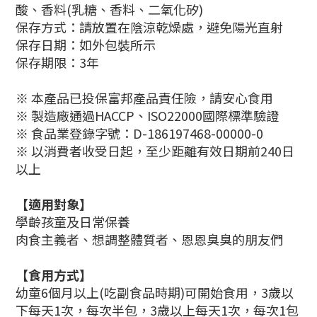
酸、香料(乳糖、香料、二氧化矽)
保存方式：請放置在陰涼乾燥處，避免陽光直射
保存日期：如外包裝所示
保存期限：3年
※ 本產品已投保富邦產品責任險，請安心食用
※ 製造廠通過HACCP、ISO22000國際標準驗證
※ 食品業登錄字號：D-186197468-00000-0
※ 以消費者收受日起，至少距離有效日期前240日
以上
【
適用對象
】
學齡孩童及日常保養
肉食主義者、
想調整體質者
、
恩恩臭臭的朋友們
【
食用方式
】
幼童6個月以上(吃副食品時期)可開始食用，3歲以
下每天1次，每次半包，3歲以上每天1次，每次1包