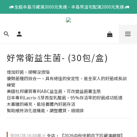
 🚛 全館本島冷藏滿3000元免運，本島常溫宅配滿2000元免運 🚛
好常衛益生菌- (30包/盒)
增加好菌，順暢沒煩惱
優勢菌種四效合一，具有絕佳的安定性，是全家人的好菌成長訓
練營
美國杜邦優質專利ABC益生菌，可改變益菌叢生態
日本專利Lacris-S芽孢型乳酸菌，95%存活率的好菌成功抵達
木寡糖的補充，能培養體內好菌存活
幫助維持消化道機能，調整體質，順順排
至
09/28 16:00
截止
全店，【2026中秋佳節月下珍藏滿額贈】