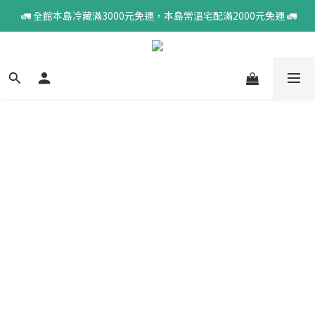
 🚛 全館本島冷藏滿3000元免運，本島常溫宅配滿2000元免運 🚛