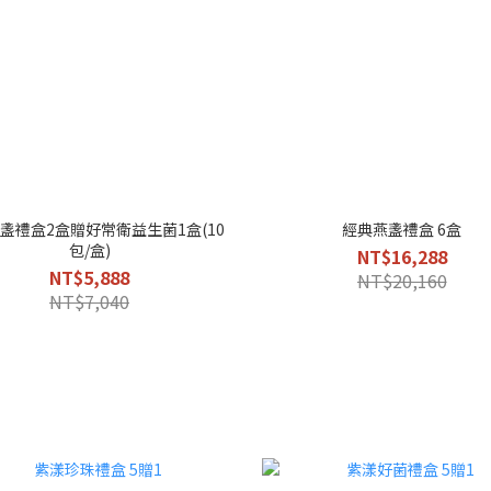
盞禮盒2盒贈好常衛益生菌1盒(10
經典燕盞禮盒 6盒
包/盒)
NT$16,288
NT$5,888
NT$20,160
NT$7,040