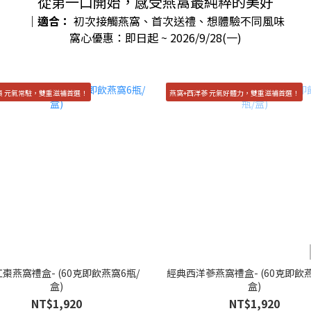
從第一口開始，感受燕窩最純粹的美好
｜適合：
初次接觸燕窩、首次送禮、想體驗不同風味
窩心優惠：即日起 ~ 2026/9/28(一)
棗 元氣常駐，雙重滋補首選！
燕窩+西洋蔘 元氣好體力，雙重滋補首選！
棗燕窩禮盒- (60克即飲燕窩6瓶/
經典西洋蔘燕窩禮盒- (60克即飲燕
盒)
盒)
NT$1,920
NT$1,920