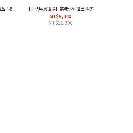
盒 8贈
【中秋早鳥禮饌】紫漾珍珠禮盒 8贈2
NT$9,040
NT$11,300