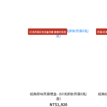
20克燕窩日常足量保養 健康好氣色
燕窩+紅
經典原味燕窩禮盒- (60克即飲燕窩6瓶/
經典紅
盒)
NT$1,920