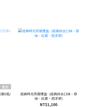
售完
窩6瓶/
經典時光燕窩禮盒- (經典綜合口味，原
味、紅棗、西洋蔘)
NT$1,100