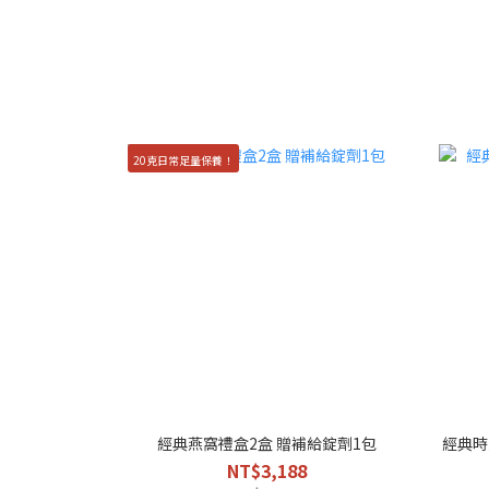
20克日常足量保養！
經典燕窩禮盒2盒 贈補給錠劑1包
經典時
NT$3,188