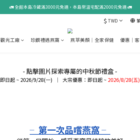
 🚛 全館本島冷藏滿3000元免運，本島常溫宅配滿2000元免運 🚛
$
TWD
窩觀光工廠
珍饌禮遇燕窩
燕萃美顏｜全家保健
優惠｜客
- 點擊圖片探索專屬的中秋節禮盒 -
即日起 ~ 2026/9/28(一) ｜
大宗優惠：即日起 ~
2026/8/28(五)
╴第一次品嚐燕窩 ╴