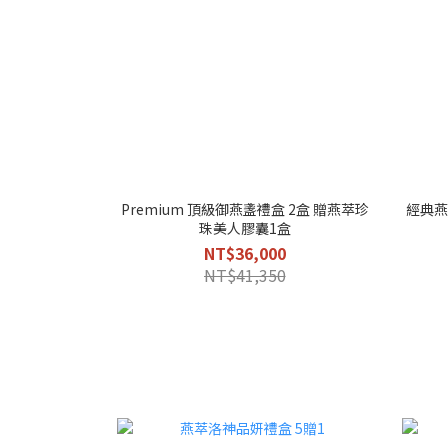
Premium 頂級御燕盞禮盒 2盒 贈燕萃珍
經典燕
珠美人膠囊1盒
NT$36,000
NT$41,350