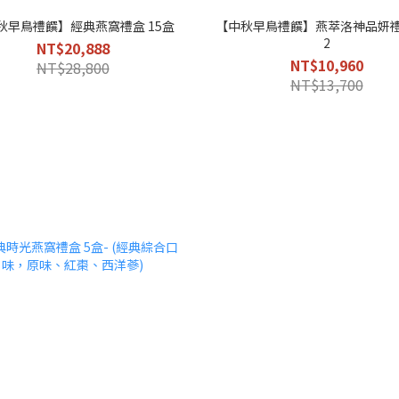
秋早鳥禮饌】經典燕窩禮盒 15盒
【中秋早鳥禮饌】燕萃洛神品妍禮
2
NT$20,888
NT$10,960
NT$28,800
NT$13,700