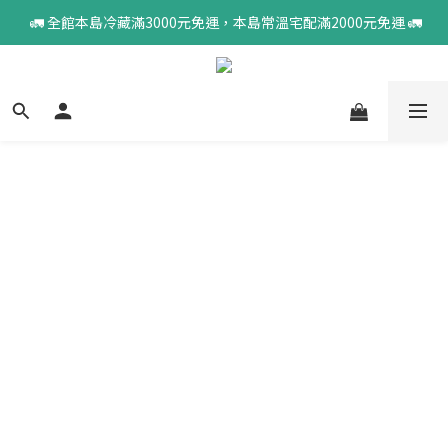
 🚛 全館本島冷藏滿3000元免運，本島常溫宅配滿2000元免運 🚛