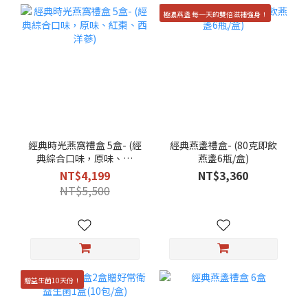
極濃燕盞 每一天的雙倍滋補強身！
經典時光燕窩禮盒 5盒- (經
經典燕盞禮盒- (80克即飲
典綜合口味，原味、紅
燕盞6瓶/盒)
棗、西洋蔘)
NT$4,199
NT$3,360
NT$5,500
贈益生菌10天份！