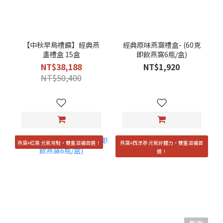
【中秋早鳥禮饌】經典燕
經典原味燕窩禮盒- (60克
盞禮盒 15盒
即飲燕窩6瓶/盒)
NT$38,188
NT$1,920
NT$50,400
燕窩+紅棗 元氣常駐，雙重滋補首選！
燕窩+西洋蔘 元氣好體力，雙重滋補首
選！