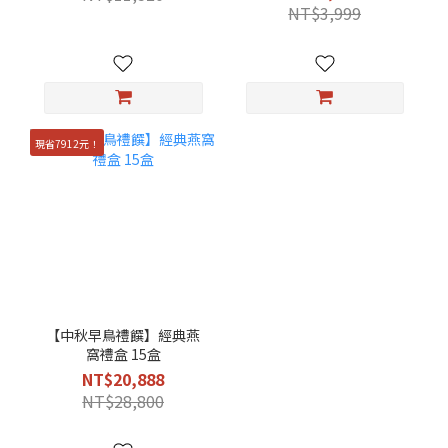
NT$3,999
現省7912元！
【中秋早鳥禮饌】經典燕
窩禮盒 15盒
NT$20,888
NT$28,800