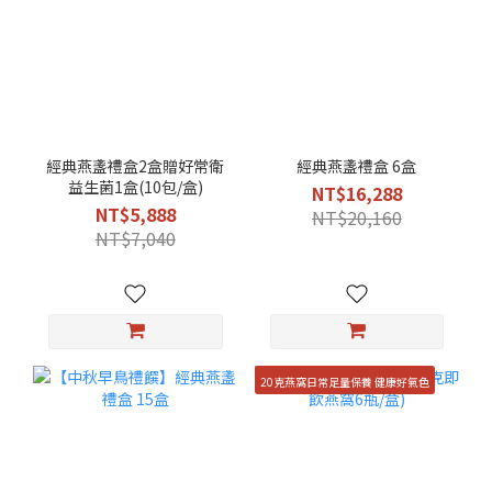
經典燕盞禮盒2盒贈好常衛
經典燕盞禮盒 6盒
益生菌1盒(10包/盒)
NT$16,288
NT$5,888
NT$20,160
NT$7,040
20克燕窩日常足量保養 健康好氣色