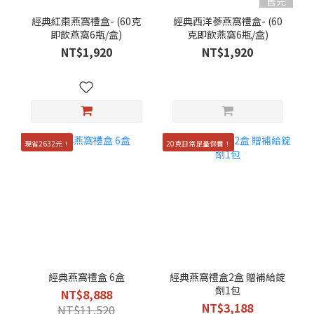
售完
經典紅棗燕窩禮盒- (60克
經典西洋蔘燕窩禮盒- (60
即飲燕窩6瓶/盒)
克即飲燕窩6瓶/盒)
NT$1,920
NT$1,920
現省2632元！
20克日常足量保養！
經典燕窩禮盒 6盒
經典燕窩禮盒2盒 贈補給錠
劑1包
NT$8,888
NT$3,188
NT$11,520