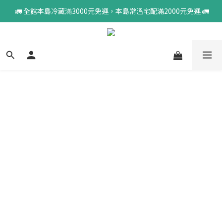
 🚛 全館本島冷藏滿3000元免運，本島常溫宅配滿2000元免運 🚛