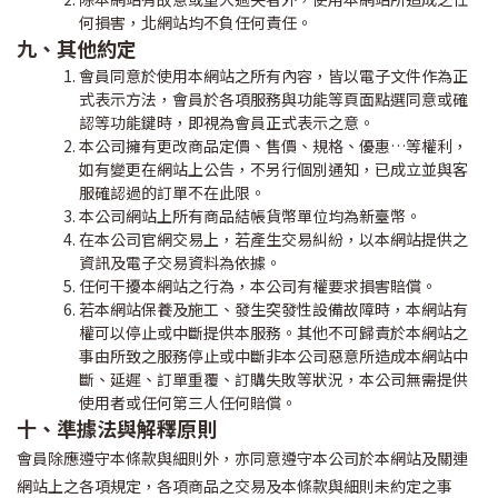
何損害，北網站均不負任何責任。
九、其他約定
會員同意於使用本網站之所有內容，皆以電子文件作為正
式表示方法，會員於各項服務與功能等頁面點選同意或確
認等功能鍵時，即視為會員正式表示之意。
本公司擁有更改商品定價、售價、規格、優惠…等權利，
如有變更在網站上公告，不另行個別通知，已成立並與客
服確認過的訂單不在此限。
本公司網站上所有商品結帳貨幣單位均為新臺幣。
在本公司官網交易上，若產生交易糾紛，以本網站提供之
資訊及電子交易資料為依據。
任何干擾本網站之行為，本公司有權要求損害賠償。
若本網站保養及施工、發生突發性設備故障時，本網站有
權可以停止或中斷提供本服務。其他不可歸責於本網站之
事由所致之服務停止或中斷非本公司惡意所造成本網站中
斷、延遲、訂單重覆、訂購失敗等狀況，本公司無需提供
使用者或任何第三人任何賠償。
十、準據法與解釋原則
會員除應遵守本條款與細則外，亦同意遵守本公司於本網站及關連
網站上之各項規定，各項商品之交易及本條款與細則未約定之事