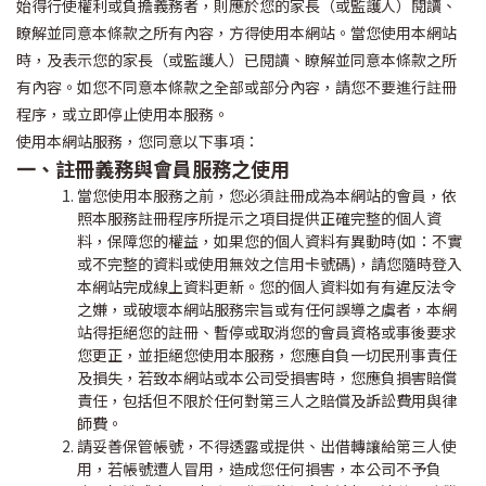
始得行使權利或負擔義務者，則應於您的家長（或監護人）閱讀、
瞭解並同意本條款之所有內容，方得使用本網站。當您使用本網站
時，及表示您的家長（或監護人）已閱讀、瞭解並同意本條款之所
有內容。如您不同意本條款之全部或部分內容，請您不要進行註冊
程序，或立即停止使用本服務。
使用本網站服務，您同意以下事項：
一、註冊義務與會員服務之使用
當您使用本服務之前，您必須註冊成為本網站的會員，依
照本服務註冊程序所提示之項目提供正確完整的個人資
料，保障您的權益，如果您的個人資料有異動時
(
如：不實
或不完整的資料或使用無效之信用卡號碼
)
，請您隨時登入
本網站完成線上資料更新。您的個人資料如有有違反法令
之嫌，或破壞本網站服務宗旨或有任何誤導之虞者，本網
站得拒絕您的註冊、暫停或取消您的會員資格或事後要求
您更正，並拒絕您使用本服務，您應自負一切民刑事責任
及損失，若致本網站或本公司受損害時，您應負損害賠償
責任，包括但不限於任何對第三人之賠償及訴訟費用與律
師費。
請妥善保管帳號，不得透露或提供、出借轉讓給第三人使
用，若帳號遭人冒用，造成您任何損害，本公司不予負