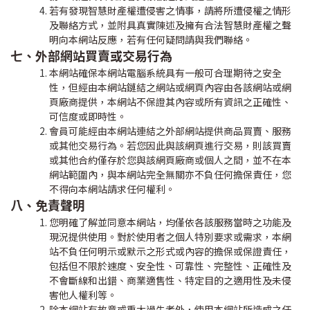
若有發現智慧財產權遭侵害之情事，請將所遭侵權之情形
及聯絡方式，並附具真實陳述及擁有合法智慧財產權之聲
明向本網站反應，若有任何疑問請與我們聯絡。
七、外部網站買賣或交易行為
本網站確保本網站電腦系統具有一般可合理期待之安全
性，但經由本網站鏈結之網站或網頁內容由各該網站或網
頁廠商提供，本網站不保證其內容或所有資訊之正確性、
可信度或即時性。
會員可能經由本網站連結之外部網站提供商品買賣、服務
或其他交易行為。若您因此與該網頁進行交易，則該買賣
或其他合約僅存於您與該網頁廠商或個人之間，並不在本
網站範圍內，與本網站完全無關亦不負任何擔保責任，您
不得向本網站請求任何權利。
八、免責聲明
您明確了解並同意本網站，均僅依各該服務當時之功能及
現況提供使用。對於使用者之個人特別要求或需求，本網
站不負任何明示或默示之形式或內容的擔保或保證責任，
包括但不限於速度、安全性、可靠性、完整性、正確性及
不會斷線和出錯、商業適售性、特定目的之適用性及未侵
害他人權利等。
除本網站有故意或重大過失者外，使用本網站所造成之任