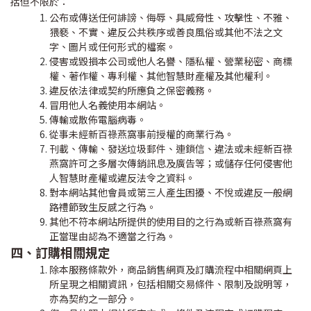
括但不限於：
公布或傳送任何誹謗、侮辱、具威脅性、攻擊性、不雅、
猥褻、不實、違反公共秩序或善良風俗或其他不法之文
字、圖片或任何形式的檔案。
侵害或毀損本公司或他人名譽、隱私權、營業秘密、商標
權、著作權、專利權、其他智慧財產權及其他權利。
違反依法律或契約所應負之保密義務。
冒用他人名義使用本網站。
傳輸或散佈電腦病毒。
從事未經新百祿燕窩事前授權的商業行為。
刊載、傳輸、發送垃圾郵件、連鎖信、違法或未經新百祿
燕窩許可之多層次傳銷訊息及廣告等；或儲存任何侵害他
人智慧財產權或違反法令之資料。
對本網站其他會員或第三人產生困擾、不悅或違反一般網
路禮節致生反感之行為。
其他不符本網站所提供的使用目的之行為或新百祿燕窩有
正當理由認為不適當之行為。
四、訂購相關規定
除本服務條款外，商品銷售網頁及訂購流程中相關網頁上
所呈現之相關資訊，包括相關交易條件、限制及說明等，
亦為契約之一部分。