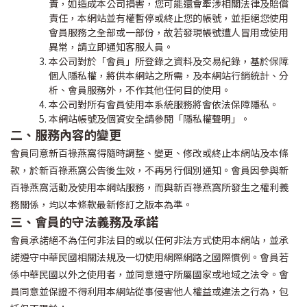
責，如造成本公司損害，您可能還會牽涉相關法律及賠償
責任，本網站並有權暫停或終止您的帳號，並拒絕您使用
會員服務之全部或一部份，故若發現帳號遭人冒用或使用
異常，請立即通知客服人員。
本公司對於「會員」所登錄之資料及交易紀錄，基於保障
個人隱私權，將供本網站之所需，及本網站行銷統計、分
析、會員服務外，不作其他任何目的使用。
本公司對所有會員使用本系統服務將會依法保障隱私。
本網站帳號及個資安全請參閱「隱私權聲明」。
二、服務內容的變更
會員同意新百祿燕窩得隨時調整、變更、修改或終止本網站及本條
款，於新百祿燕窩公告後生效，不再另行個別通知。會員因參與新
百祿燕窩活動及使用本網站服務，而與新百祿燕窩所發生之權利義
務關係，均以本條款最新修訂之版本為準。
三、會員的守法義務及承諾
會員承諾絕不為任何非法目的或以任何非法方式使用本網站，並承
諾遵守中華民國相關法規及一切使用網際網路之國際慣例。會員若
係中華民國以外之使用者，並同意遵守所屬國家或地域之法令。會
員同意並保證不得利用本網站從事侵害他人權益或違法之行為，包