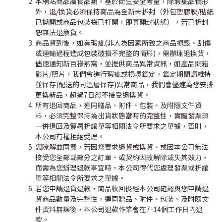
本網站商品屬食品類，基於衛生安全考量，除瑕疵品情形
外，退
/
換貨必須保持商品為全新未拆封（外包塑膠膜
/
貼紙
已撕開或商品包裝袋已打開，即算開封狀態），若已拆封
恕無法退換貨。
商品貨到後，如有瑕疵
(
非人為因素所致之商品損毀、刮傷
或運輸過程造成包裝破損不完整的情形
)
，需辦理退換貨，
儘速通知新百祿燕窩，並提供商品異常資訊，如產品開箱
影片
/
照片，我們會進行瑕疵或損壞鑑定，鑑定期間請維持
並保存
(
配送的同溫層保存
)
異常商品，我們會儘速為您安排
更換新品，超過
7
日恕不接受退換貨。
所有退回商品，連同贈品、附件、包裝、及附隨文件資
料，必須完整保持為出貨狀態當時的完整性，實體發票須
一併退回及簽署折讓單等相關法令所要求之單據，否則，
本公司有權拒絕受理。
您瞭解並同意，若因您要求退貨或換貨、或因本公司無法
接受您全部或部分之訂單、或契約因故解除或失其效力，
而需為您辦理退款事宜時，本公司得代您處理發票或折讓
單等相關法令所要求之單據。
若您申請退貨退款，商品收回後經本公司確認與您申請退
貨商品數量及完整性，連同贈品、附件、包裝、及附隨文
件資料無誤後，本公司退款作業會在
7-14
個工作日內退
款。