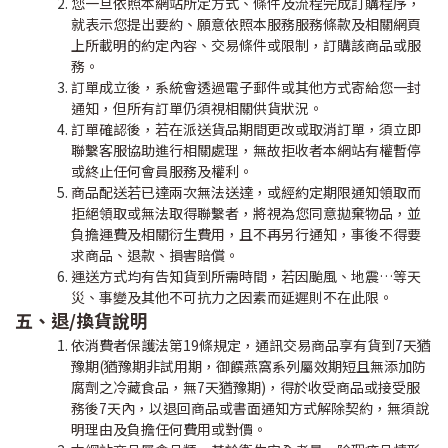
您一旦依照本網站所定方式、條件及流程完成訂購程序，
就表示您提出要約、願意依照本服務服務條款及相關網頁
上所載明的約定內容、交易條件或限制，訂購該商品或服
務。
訂單成立後，系統會透過電子郵件或其他方式寄給您一封
通知，但所有訂單仍須視相關供貨狀況。
訂單確認後，若在派送貨品期間更改或取消訂單，須立即
聯繫客服協助進行相關處理，無故拒收者本網站有權暫停
或終止任何會員服務及權利。
商品配送若已達兩次無法送達，或經約定期限通知領取而
拒絕領取或無法取得聯繫者，將視為您同意拋棄物品，並
負擔運費及相關衍生費用，且不再另行通知，事後不得要
求商品、退款、損害賠償。
運送方式均有告知貨到所需時間，若因颱風、地震…等天
災、事變及其他不可抗力之因素而延遲則不在此限。
五、退
/
換貨說明
依消費者保護法第
19
條規定，通訊交易商品享有貨到
7
天猶
豫期
(
猶豫期非試用期，御饌燕窩系列屬效期短且無添加防
腐劑之冷藏食品，無
7
天猶豫期
)
，得於收受商品或接受服
務後
7
天內，以退回商品或書面通知方式解除契約，無須說
明理由及負擔任何費用或對價。