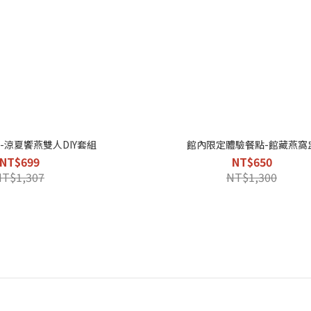
-涼夏饗燕雙人DIY套組
館內限定體驗餐點-館藏燕窩
NT$699
NT$650
NT$1,307
NT$1,300