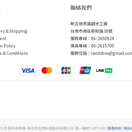
p
聯絡我們
新百祿燕窩觀光工廠
ery & Shipping
台南市南區新和路38號
ent
服務專線：06-2650924
n Policy
傳真專線：06-2615700
 & Conditions
服務信箱：twsblbio@gmail.co
023 © 新百祿燕窩 新百祿生物科技股份有限公司 統一編號 54071403
服務條款
隱私