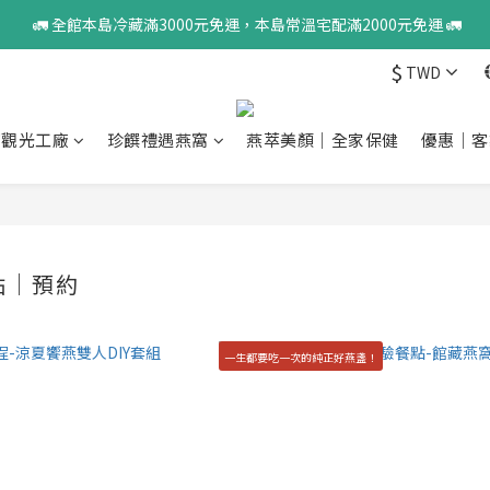
 🚛 全館本島冷藏滿3000元免運，本島常溫宅配滿2000元免運 🚛
$
TWD
窩觀光工廠
珍饌禮遇燕窩
燕萃美顏｜全家保健
優惠｜客
點｜預約
一生都要吃一次的純正好燕盞！