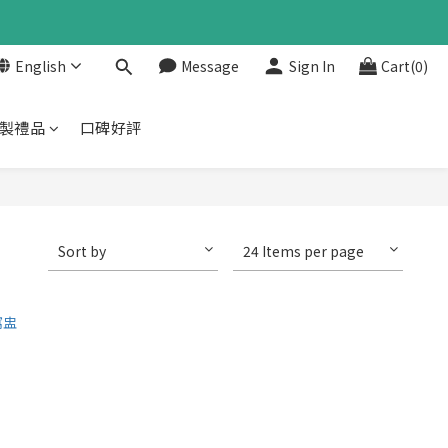
English
Message
Sign In
Cart(0)
製禮品
口碑好評
Sort by
24 Items per page