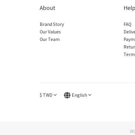
About
Hel
Brand Story
FAQ
Our Values
Deliv
Our Team
Paym
Retur
Terms
$
TWD
English
2