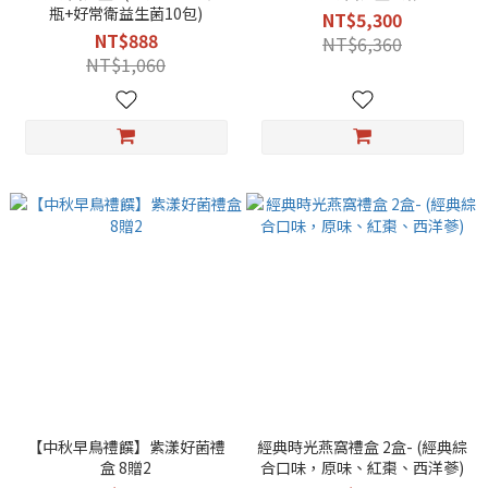
瓶+好常衛益生菌10包)
NT$5,300
NT$888
NT$6,360
NT$1,060
【中秋早鳥禮饌】紫漾好菌禮
經典時光燕窩禮盒 2盒- (經典綜
盒 8贈2
合口味，原味、紅棗、西洋蔘)