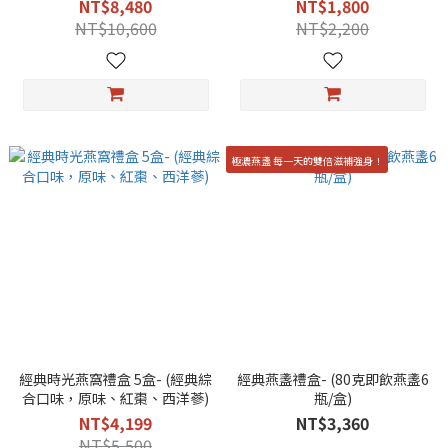
NT$8,480
NT$1,800
NT$10,600
NT$2,200
極濃燕盞 每一天的雙倍滋補強身！
經典時光燕窩禮盒 5盒- (經典綜
經典燕盞禮盒- (80克即飲燕盞6
合口味，原味、紅棗、西洋蔘)
瓶/盒)
NT$4,199
NT$3,360
NT$5,500