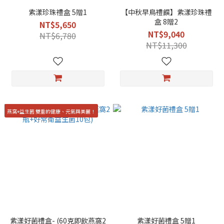
紫漾珍珠禮盒 5贈1
【中秋早鳥禮饌】紫漾珍珠禮
盒 8贈2
NT$5,650
NT$9,040
NT$6,780
NT$11,300
燕窩+益生菌 雙重的健康、元氣與美麗！
紫漾好菌禮盒- (60克即飲燕窩2
紫漾好菌禮盒 5贈1