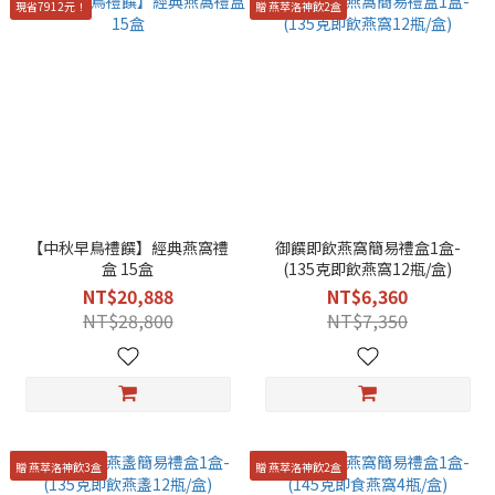
現省7912元！
贈 燕萃洛神飲2盒
【中秋早鳥禮饌】經典燕窩禮
御饌即飲燕窩簡易禮盒1盒-
盒 15盒
(135克即飲燕窩12瓶/盒)
NT$20,888
NT$6,360
NT$28,800
NT$7,350
贈 燕萃洛神飲3盒
贈 燕萃洛神飲2盒