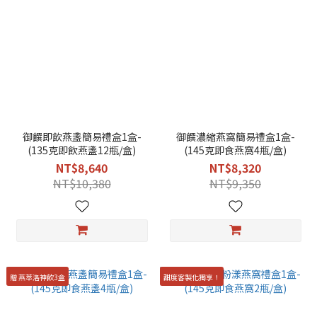
御饌即飲燕盞簡易禮盒1盒-
御饌濃縮燕窩簡易禮盒1盒-
(135克即飲燕盞12瓶/盒)
(145克即食燕窩4瓶/盒)
NT$8,640
NT$8,320
NT$10,380
NT$9,350
贈 燕萃洛神飲3盒
甜度客製化獨享！