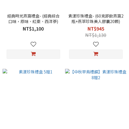
經典時光燕窩禮盒- (經典綜合
紫漾珍珠禮盒- (60克即飲燕窩2
口味，原味、紅棗、西洋蔘)
瓶+燕萃珍珠美人膠囊20顆)
NT$1,100
NT$945
NT$1,130