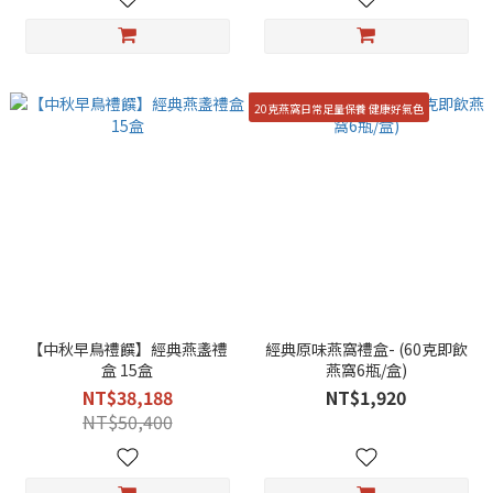
20克燕窩日常足量保養 健康好氣色
【中秋早鳥禮饌】經典燕盞禮
經典原味燕窩禮盒- (60克即飲
盒 15盒
燕窩6瓶/盒)
NT$38,188
NT$1,920
NT$50,400