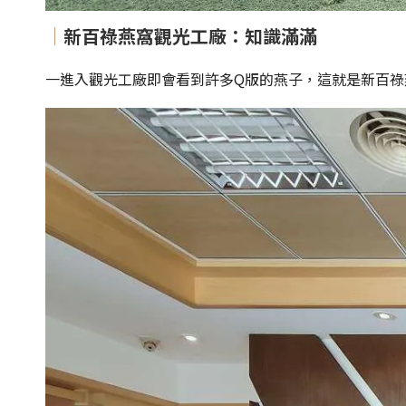
｜
新百祿燕窩觀光工廠：知識滿滿
一進入觀光工廠即會看到許多Q版的燕子，這就是新百祿