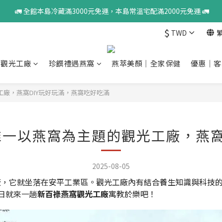
 🚛 全館本島冷藏滿3000元免運，本島常溫宅配滿2000元免運 🚛
$
TWD
窩觀光工廠
珍饌禮遇燕窩
燕萃美顏｜全家保健
優惠｜客
廠，燕窩DIY玩好玩滿，燕窩吃好吃滿
一以燕窩為主題的觀光工廠，燕窩
2025-08-05
廠，它就坐落在安平工業區。觀光工廠內有結合養生知識與科技
日就來一趟
新百祿燕窩觀光工廠
寓教於樂吧！