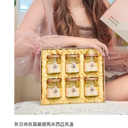
新百祿燕窩嚴選馬來西亞燕盞