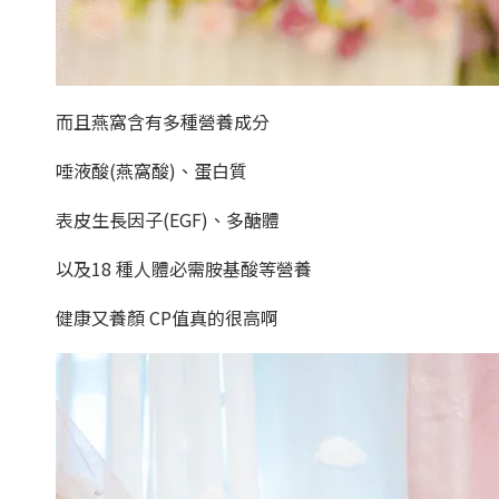
而且燕窩含有多種營養成分
唾液酸(燕窩酸)、蛋白質
表皮生長因子(EGF)、多醣體
以及18 種人體必需胺基酸等營養
健康又養顏 CP值真的很高啊