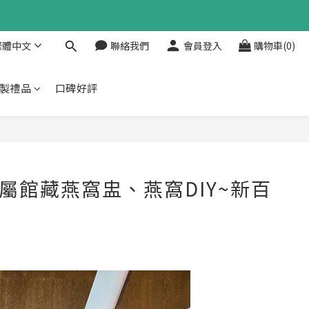
繁體中文
聯絡我們
會員登入
購物車(0)
製禮品
口碑好評
館藏燕窩盅、燕窩DIY~新百