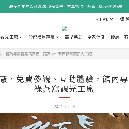
 🚛 全館本島冷藏滿3000元免運，本島常溫宅配滿2000元免運 🚛
$
TWD
窩觀光工廠
珍饌禮遇燕窩
燕萃美顏｜全家保健
優惠｜客
，館內專屬館藏燕窩盅、燕窩DIY~新百祿燕窩觀光工廠
廠，免費參觀、互動體驗，館內專屬
祿燕窩觀光工廠
2024-11-14