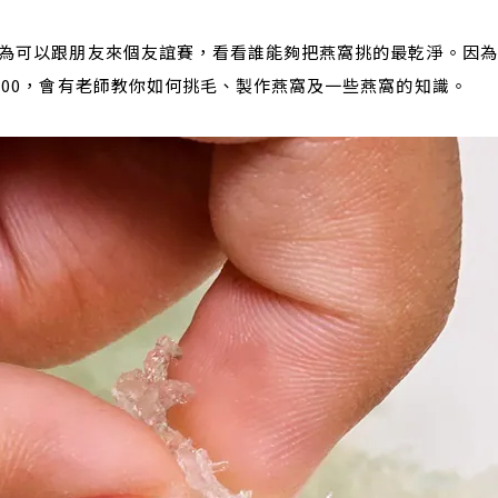
因為可以跟朋友來個友誼賽，看看誰能夠把燕窩挑的最乾淨。因
300，會有老師教你如何挑毛、製作燕窩及一些燕窩的知識。