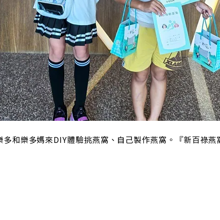
樂多和樂多媽來DIY體驗挑燕窩、自己製作燕窩。『新百祿