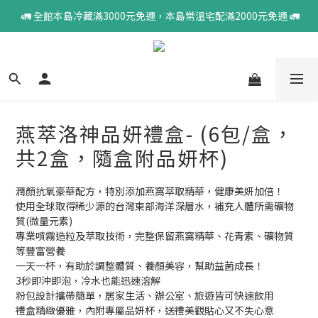
 🚛 全館本島冷藏滿3000元免運，本島常溫宅配滿2000元免運 🚛
燕萃洛神品妍禮盒- (6包/盒，
共2盒，隨盒附品妍杯)
潤顏抗氧豪華配方，特別添加燕窩萃取精華，健康美妍加倍！
使用全球取得稀少源的台灣東部海洋深層水，補充人體所需礦物
質(微量元素)
專業噴霧造粒及萃取技術，完整保留燕窩精華、花青素、礦物質
等豐富營養
一天一杯，有助於調整體質、養顏美容，幫助益菌成長！
3秒即沖即泡，冷水也能迅速溶解
粉包設計攜帶簡單，居家生活、辦公室、旅遊皆可快速飲用
禮盒精緻優雅，內附專屬品妍杯，送禮美觀貼心又不失心意