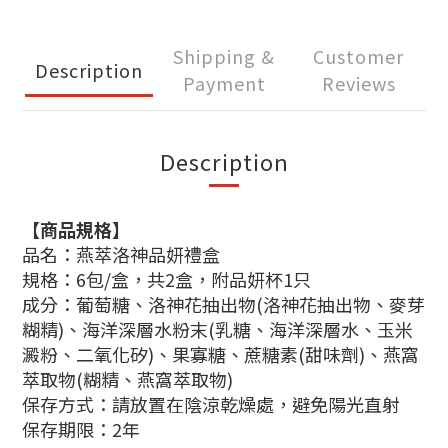
Shipping &
Customer
Description
Payment
Reviews
Description
【商品規格】
品名：燕萃洛神品妍禮盒
規格：6包/盒，共2盒，附品妍杯1只
成分：葡萄糖、洛神花抽出物(洛神花抽出物、麥芽
糊精)、海洋深層水粉末(乳糖、海洋深層水、玉米
澱粉、二氧化矽)、果寡糖、蔗糖素(甜味劑)、燕窩
萃取物(糊精、燕窩萃取物)
保存方式：請放置在陰涼乾燥處，避免陽光直射
保存期限：2年