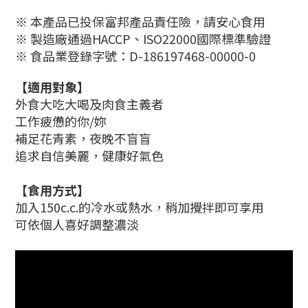
※ 本產品已投保富邦產品責任險，請安心食用
※ 製造廠通過HACCP、ISO22000國際標準驗證
※ 食品業登錄字號：D-186197468-00000-0
【
適用對象
】
外食大吃大喝及肉食主義者
工作疲憊的你/妳
補足花青素，
夜晚不盲盲
追求
自信美麗，健康好氣色
【
食用方式
】
加入150c.c.的冷水或熱水，稍加攪拌即可享用
可依個人喜好調整濃淡