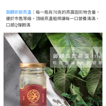
御饌即飲燕盞
：每一瓶有70克的燕窩固形物含量，
優於市售等級，頂級燕盞粗條讓每一口營養滿滿、
口感Q彈飽滿