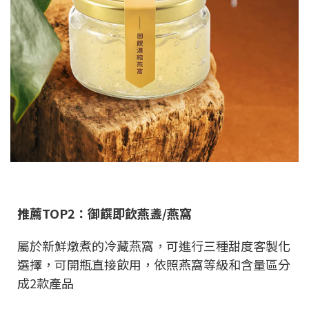
推薦TOP2：御饌即飲燕盞/燕窩
屬於新鮮燉煮的冷藏燕窩，可進行三種甜度客製化
選擇，可開瓶直接飲用，依照燕窩等級和含量區分
成2款產品