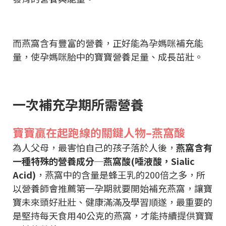
而燕窩含有豐富的營養，正好能為孕媽咪補充能
量，使孕媽咪胎中的寶寶營養足量、成長茁壯。
一次補充孕期所需營養
寶寶贏在起跑線的關鍵人物–燕窩酸
為人父母，最害怕自己的孩子落於人後，
燕窩含有
一種特殊的營養成分─燕窩酸(唾液酸，Sialic
Acid)
，燕窩中的含量是蜂王乳的200倍之多，所
以營養師會推薦第一孕期就要開始補充燕窩，讓寶
寶未來頭好壯壯、健康滿滿及學習順遂，最重要的
是堅持每天食用40公克的燕窩，才能持續提供寶寶