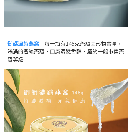
御饌濃縮燕窩
：每一瓶有145克燕窩固形物含量，
滿滿的盞絲燕窩，口感滑嫩香醇，屬於一般市售燕
窩等級