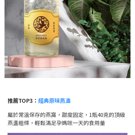
推薦TOP3：
經典原味燕盞
屬於常溫保存的燕窩，甜度固定，1瓶40克的頂級
燕盞粗條，輕鬆滿足孕媽咪一天的食用量