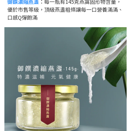
御饌濃縮燕盞
：每一瓶有145克燕窩固形物含量，
優於市售等級，頂級燕盞粗條讓每一口營養滿滿、
口感Q彈飽滿