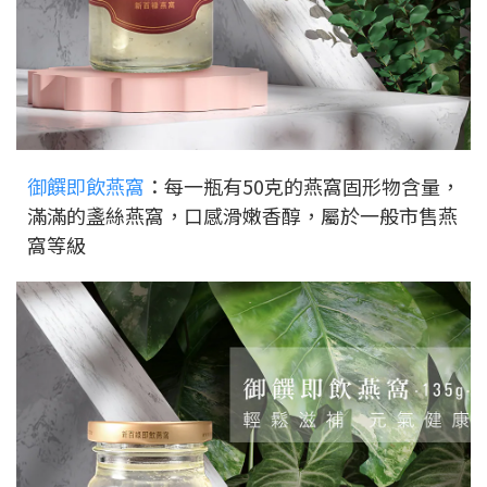
御饌即飲燕窩
：每一瓶有50克的燕窩固形物含量，
滿滿的盞絲燕窩，口感滑嫩香醇，屬於一般市售燕
窩等級