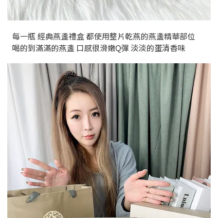
每一瓶 經典燕盞禮盒 都使用整片乾燕的燕盞精華部位
喝的到滿滿的燕盞 口感很滑嫩Q彈 淡淡的蛋清香味