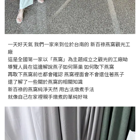
一天好天氣 我們一家來到位於台南的 新百祿燕窩觀光工
廠
這是全國第一家以「燕窩」為主題成立之觀光的工廠呦
導覽人員在這邊解說燕子如何築巢 如何取下燕窩
再取下燕窩前也都會確認 燕窩裡面會不會還住著燕子
還了解了一些關於燕窩的相關知識
新百祿的燕窩純淨天然 用古法燉煮手法
就像自己在家裡親手燉煮的單純好味