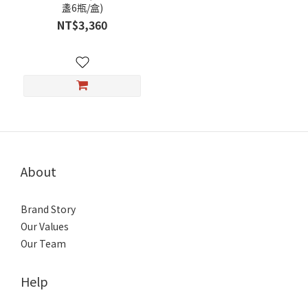
盞6瓶/盒)
NT$3,360
About
Brand Story
Our Values
Our Team
Help