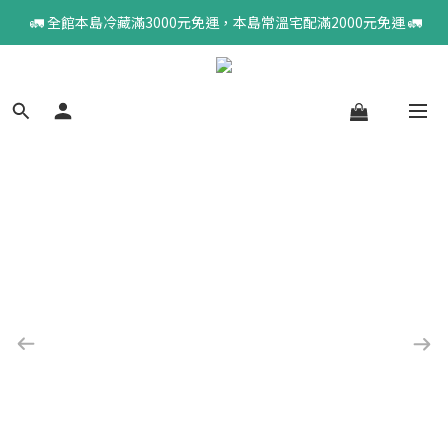
 🚛 全館本島冷藏滿3000元免運，本島常溫宅配滿2000元免運 🚛