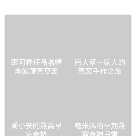
跟阿春仔品嚐精
南人幫一家人的
燉館藏燕窩盅
燕窩手作之旅
喬小安的燕窩早
嚕米媽的孕期燕
安食譜
窩食補日常