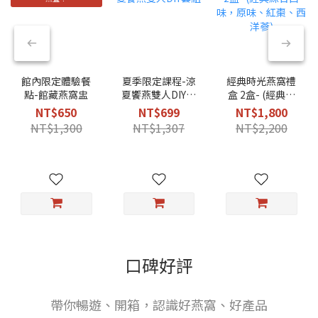
館內限定體驗餐
夏季限定課程-涼
經典時光燕窩禮
點-館藏燕窩盅
夏饗燕雙人DIY套
盒 2盒- (經典綜
組
合口味，原味、
NT$650
NT$699
NT$1,800
紅棗、西洋蔘)
NT$1,300
NT$1,307
NT$2,200
口碑好評
帶你暢遊、開箱，認識好燕窩、好產品